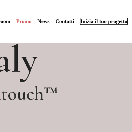
room
Promo
News
Contatti
Inizia il tuo progetto
aly
oltouch™