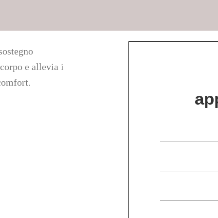
 sostegno
corpo e allevia i
comfort.
ap