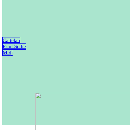
Cattelan
Friul Sedie
Midj