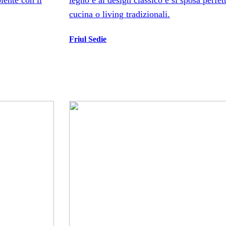
iente con il
legno e al design classico e si sposa perfe
cucina o living tradizionali.
Friul Sedie