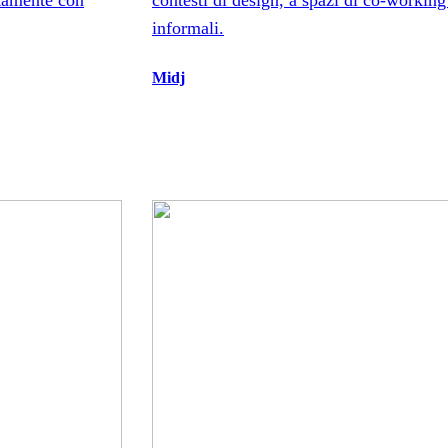
ttamente con
contesti di design, a spazi di co-working
informali.
Midj