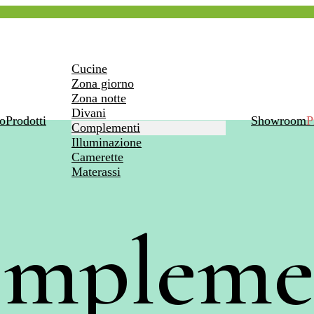
Cucine
Zona giorno
Zona notte
Divani
o
Prodotti
Showroom
P
Complementi
Illuminazione
Camerette
Materassi
mpleme