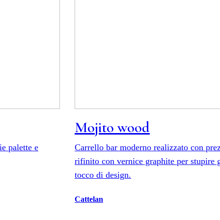
Mojito wood
e palette e
Carrello bar moderno realizzato con prezi
rifinito con vernice graphite per stupire 
tocco di design.
Cattelan