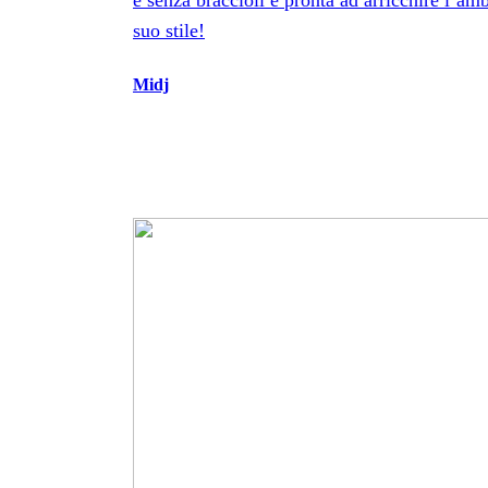
e senza braccioli e pronta ad arricchire l’amb
suo stile!
Midj