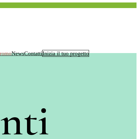
romo
News
Contatti
Inizia il tuo progetto
nti