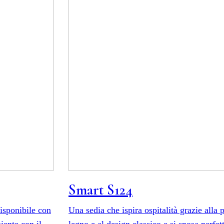
Smart S124
isponibile con
Una sedia che ispira ospitalità grazie alla 